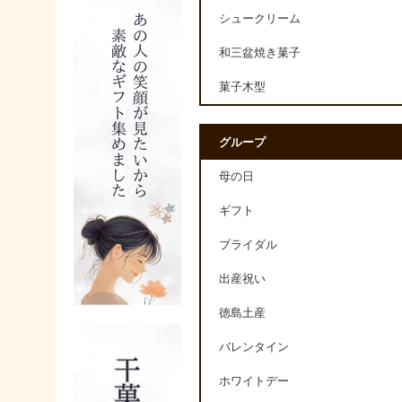
シュークリーム
和三盆焼き菓子
菓子木型
グループ
母の日
ギフト
ブライダル
出産祝い
徳島土産
バレンタイン
ホワイトデー