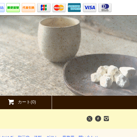
カート(
0
)