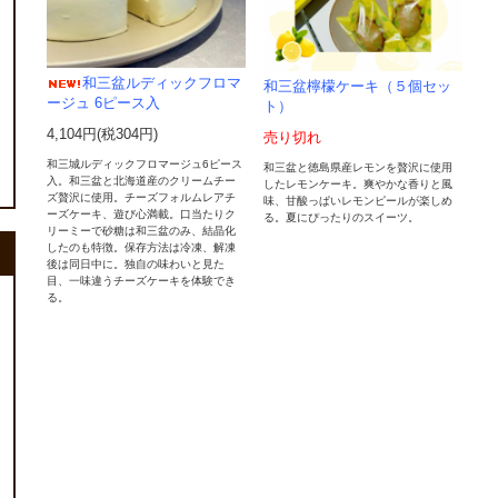
和三盆ルディックフロマ
和三盆檸檬ケーキ（５個セッ
ージュ 6ピース入
ト）
4,104円(税304円)
売り切れ
和三城ルディックフロマージュ6ピース
和三盆と徳島県産レモンを贅沢に使用
入。和三盆と北海道産のクリームチー
したレモンケーキ。爽やかな香りと風
ズ贅沢に使用。チーズフォルムレアチ
味、甘酸っぱいレモンピールが楽しめ
ーズケーキ、遊び心満載。口当たりク
る。夏にぴったりのスイーツ。
リーミーで砂糖は和三盆のみ、結晶化
したのも特徴。保存方法は冷凍、解凍
後は同日中に。独自の味わいと見た
目、一味違うチーズケーキを体験でき
る。