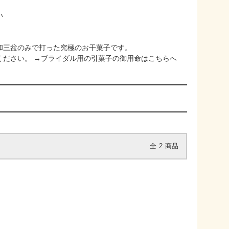
い
和三盆のみで打った究極のお干菓子です。
ください。
→ブライダル用の引菓子の御用命はこちらへ
全
2
商品