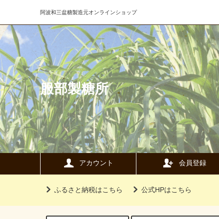
阿波和三盆糖製造元オンラインショップ
服部製糖所
アカウント
会員登録
ふるさと納税はこちら
公式HPはこちら