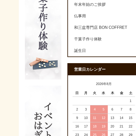
年末年始のご挨拶
仏事用
和三盆専門店 BON COFFRET
干菓子作り体験
誕生日
営業日カレンダー
2026年8月
日
月
火
水
木
金
土
1
2
3
4
5
6
7
8
9
10
11
12
13
14
15
16
17
18
19
20
21
22
23
24
25
26
27
28
29