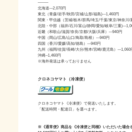
---------
北海道---2,070円
東北（青森/岩手/秋田/宮城/山形/福島)---1,460円
関東・甲信越（茨城/栃木/群馬/埼玉/千葉/東京/神奈川/新潟/
北陸・中部（福井/石川/富山/静岡/愛知/岐阜/三重)---1,0
近畿（和歌山/滋賀/奈良/京都/大阪/兵庫）---940円
中国（岡山/広島/山口/鳥取/島根）---940円
四国（香川/愛媛/高知/徳島）---940円
九州（福岡/佐賀/長崎/大分/熊本/宮崎/鹿児島）---1,060
沖縄--1,460円
※海外発送は承っておりません
クロネコヤマト（冷凍便）
クロネコヤマト《冷凍便》で発送いたします。
「配送時間・配達日」を選べます。
※《通常便》商品を《冷凍便と同梱》いただいた場合