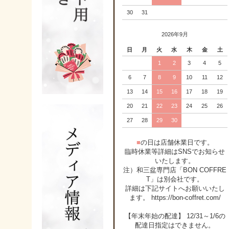
30
31
2026年9月
日
月
火
水
木
金
土
1
2
3
4
5
6
7
8
9
10
11
12
13
14
15
16
17
18
19
20
21
22
23
24
25
26
27
28
29
30
■
の日は店舗休業日です。
臨時休業等詳細はSNSでお知らせ
いたします。
注）和三盆専門店「BON COFFRE
T」は別会社です。
詳細は下記サイトへお願いいたし
ます。 https://bon-coffret.com/
【年末年始の配達】 12/31～1/6の
配達日指定はできません。