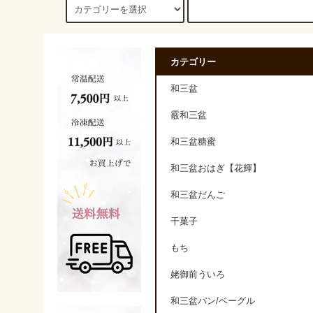
カテゴリー
和三盆
霰和三盆
和三盆糖蜜
和三盆おはぎ【花輝】
和三盆だんご
干菓子
もち
姥御前ういろ
和三盆パン/ベーグル