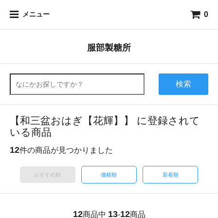
0
メニュー
服部製糖所
検索
【和三盆おはぎ【花輝】】 に登録されて
いる商品
12
件の商品が見つかりました
おすすめ順
価格順
新着順
12
13
12
商品中
-
商品