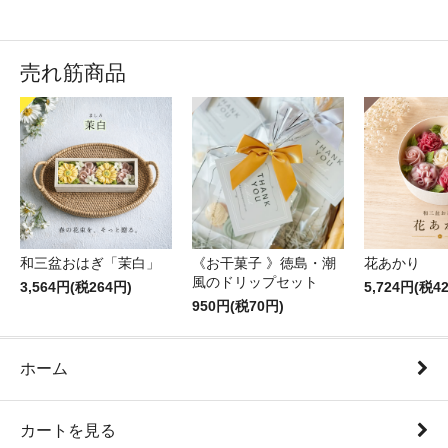
売れ筋商品
和三盆おはぎ「茉白」
《お干菓子 》徳島・潮
花あかり
風のドリップセット
3,564円(税264円)
5,724円(税4
950円(税70円)
ホーム
カートを見る