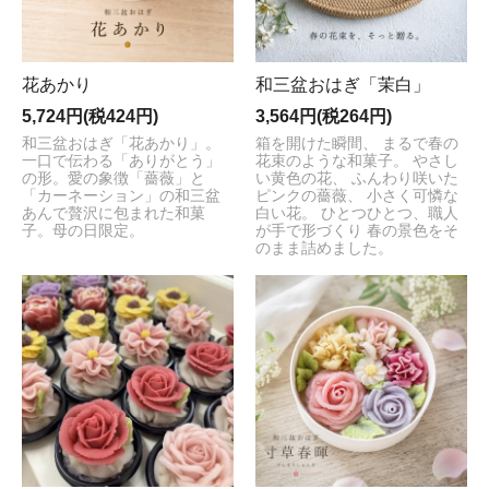
花あかり
和三盆おはぎ「茉白」
5,724円(税424円)
3,564円(税264円)
和三盆おはぎ「花あかり」。
箱を開けた瞬間、 まるで春の
一口で伝わる「ありがとう」
花束のような和菓子。 やさし
の形。愛の象徴「薔薇」と
い黄色の花、 ふんわり咲いた
「カーネーション」の和三盆
ピンクの薔薇、 小さく可憐な
あんで贅沢に包まれた和菓
白い花。 ひとつひとつ、職人
子。母の日限定。
が手で形づくり 春の景色をそ
のまま詰めました。