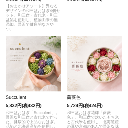
【おまかせアソート】異なる
デザインの和三盆おはぎ4個セ
ット。和三盆・古代米・和三
盆餡を使用し、植物由来の無
添加。贅沢で健康的なおや
つ。
Succulent
薔薇色
5,832円(税432円)
5,724円(税424円)
和三盆おはぎ「Succulent」。
和三盆おはぎ花輝「薔薇
贅沢な和三盆と古代米で作っ
色」。和三盆で炊いたもち米
た、健康的で上品なおはぎ。
と古代米を使用し、北海道産
花餡と北海道産餡を使用し、
の豆や京都のあんで贅沢な味