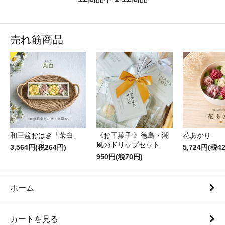
売れ筋商品
和三盆おはぎ「茉白」
《お干菓子 》徳島・潮
花あかり
風のドリップセット
3,564円(税264円)
5,724円(税4
950円(税70円)
ホーム
カートを見る