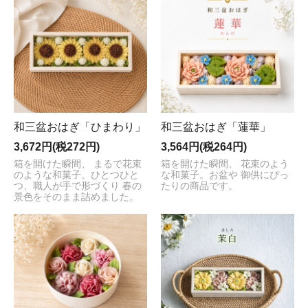
和三盆おはぎ「ひまわり」
和三盆おはぎ「蓮華」
3,672円(税272円)
3,564円(税264円)
箱を開けた瞬間、 まるで花束
箱を開けた瞬間、 花束のよう
のような和菓子。ひとつひと
な和菓子。お盆や 御供にぴっ
つ、職人が手で形づくり 春の
たりの商品です。
景色をそのまま詰めました。