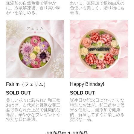
無添加の自然色素で華やか
わいに。無添加で植物由来の
に。冷蔵解凍後、香り高い味
色使いも美しく、贈り物にも
わいを楽しめる。
最適。
Fairim（フェリム）
Happy Birthday!
SOLD OUT
SOLD OUT
美しい花々に彩られた和三盆
誕生日や記念日にぴったりな
おはぎ。古代米と贅沢な和三
特別なおはぎ。和三盆や古代
盆で作られた上品で健康的な
米を使用し、無添加で健康
逸品。華やかなプレゼントや
的。解凍してすぐに楽しめる
特別な日に最適。
贅沢な一品。
12
1
12
商品中
-
商品