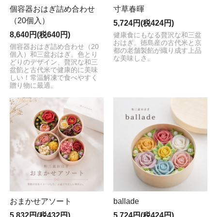
個容器おはぎ詰め合わせ
寸草春暉
（20個入）
5,724円(税424円)
8,640円(税640円)
健康食にもなる贅沢な和三盆
おはぎ。徳島産の古代米と京
個容器おはぎ詰め合わせ（20
都の老舗製餡が織り成す上品
個入）和三盆おはぎ。色とり
な美味しさ。
どりのデザイン、贅沢な和三
盆餡と古代米で健康的に美味
しい！常温解凍で食べやすく
贈り物に最適。
おまかせアソート
ballade
5,832円(税432円)
5,724円(税424円)