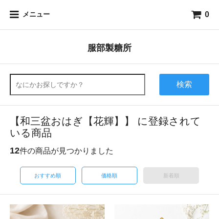
0
メニュー
服部製糖所
検索
【和三盆おはぎ【花輝】】 に登録されて
いる商品
12
件の商品が見つかりました
おすすめ順
価格順
新着順