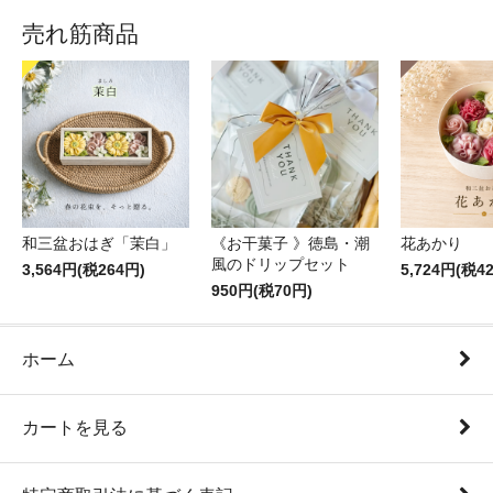
売れ筋商品
和三盆おはぎ「茉白」
《お干菓子 》徳島・潮
花あかり
風のドリップセット
3,564円(税264円)
5,724円(税4
950円(税70円)
ホーム
カートを見る