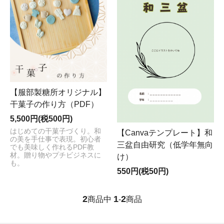
【服部製糖所オリジナル】
干菓子の作り方（PDF）
5,500円(税500円)
はじめての干菓子づくり。和
【Canvaテンプレート】和
の美を手仕事で表現。初心者
三盆自由研究（低学年無向
でも美味しく作れるPDF教
材。贈り物やプチビジネスに
け）
も。
550円(税50円)
2
1
2
商品中
-
商品