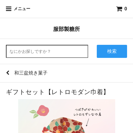
0
メニュー
服部製糖所
検索
和三盆焼き菓子
ギフトセット【レトロモダン巾着】