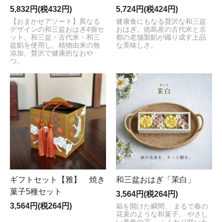
5,832円(税432円)
5,724円(税424円)
【おまかせアソート】異なる
健康食にもなる贅沢な和三盆
デザインの和三盆おはぎ4個セ
おはぎ。徳島産の古代米と京
ット。和三盆・古代米・和三
都の老舗製餡が織り成す上品
盆餡を使用し、植物由来の無
な美味しさ。
添加。贅沢で健康的なおや
つ。
ギフトセット【雅】 焼き
和三盆おはぎ「茉白」
菓子5種セット
3,564円(税264円)
3,564円(税264円)
箱を開けた瞬間、 まるで春の
花束のような和菓子。 やさし