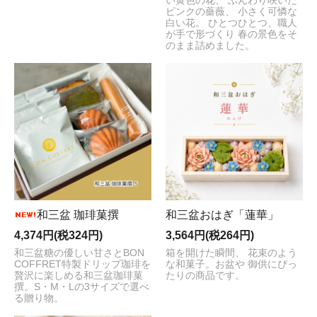
い黄色の花、 ふんわり咲いた
ピンクの薔薇、 小さく可憐な
白い花。 ひとつひとつ、職人
が手で形づくり 春の景色をそ
のまま詰めました。
和三盆 珈琲菓撰
和三盆おはぎ「蓮華」
4,374円(税324円)
3,564円(税264円)
和三盆糖の優しい甘さとBON
箱を開けた瞬間、 花束のよう
COFFRET特製ドリップ珈琲を
な和菓子。お盆や 御供にぴっ
贅沢に楽しめる和三盆珈琲菓
たりの商品です。
撰。S・M・Lの3サイズで選べ
る贈り物。