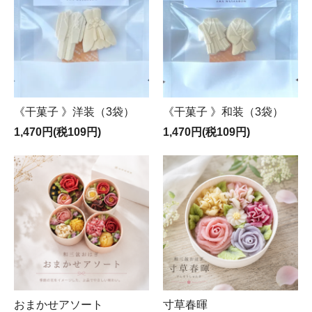
《干菓子 》洋装（3袋）
《干菓子 》和装（3袋）
1,470円(税109円)
1,470円(税109円)
おまかせアソート
寸草春暉