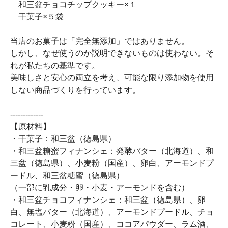
和三盆チョコチップクッキー×１
干菓子×５袋
当店のお菓子は「完全無添加」ではありません。
しかし、なぜ使うのか説明できないものは使わない。そ
れが私たちの基準です。
美味しさと安心の両立を考え、可能な限り添加物を使用
しない商品づくりを行っています。
-------------
【原材料】
・干菓子：和三盆（徳島県）
・和三盆糖蜜フィナンシェ：発酵バター（北海道）、和
三盆（徳島県）、小麦粉（国産）、卵白、アーモンドプ
ードル、和三盆糖蜜（徳島県）
（一部に乳成分・卵・小麦・アーモンドを含む）
・和三盆チョコフィナンシェ：和三盆（徳島県）、卵
白、無塩バター（北海道）、アーモンドプードル、チョ
コレート、小麦粉（国産）、ココアパウダー、ラム酒、