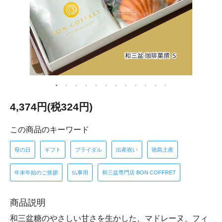
4,374円(税324円)
この商品のキーワード
母の日
ギフト
ブライダル
出産祝い
徳島土産
年末年始のご挨拶
仏事用
和三盆専門店 BON COFFRET
商品説明
和三盆糖のやさしい甘さを生かした、マドレーヌ、フィ