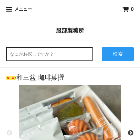
0
メニュー
服部製糖所
検索
和三盆 珈琲菓撰